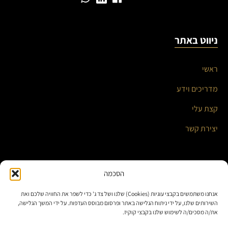
ניווט באתר
ראשי
מדריכים וידע
קצת עלי
יצירת קשר
השירותים שלי
הסכמה
אנחנו משתמשים בקבצי עוגיות (Cookies) שלנו ושל צד ג' כדי לשפר את החוויה שלכם ואת
אוטומציה עסקית ואינטגרציות חכמות
השירותים שלנו, על ידי ניתוח הגלישה באתר ופרסום מבוסס העדפות. על ידי המשך הגלישה,
את/ה מסכים/ה לשימוש שלנו בקבצי קוקיז.
בניית אתרים ומערכות תוכן