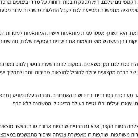
פיינים שלכם. היא תספק תובנות ודוחות על מדדי ביצועים מרכזיים,
טימיזציה מתמשכת ומסייעת לכם לקבל החלטות מושכלות עבור מסעות
ינה זאת. היא תשתף אסטרטגיות מותאמות אישית המותאמות למטרות הס
ות בהן נעשה שימוש תואמות את היעדים העסקיים שלכם, מה שמוביל
חוסכת לכם זמן ומשאבים. במקום לבזבז שעות בניסיון לנווט במורכבות
 חברה מקצועית יכולה להוביל לתוצאות מהירות יותר ולתהליך יעיל
ר מעודכנת בטרנדים ובחידושים האחרונים. חברה בעלת מוניטין תתא
 יישארו יעילים ורלוונטיים בעולם הדיגיטלי המשתנה ללא הרף.
לחה בטווח הקצר, אלא גם בבניית שותפות ארוכת טווח. כאשר מוצאים 
ת משותפות. שותפות זו מאפשרת צמיחה ושיפור מתמשכים במאמצי ה