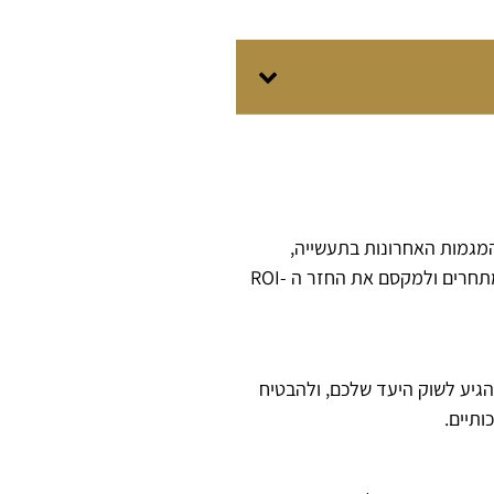
 המגמות האחרונות בתעשייה,
שיטות עבודה מומלצות וכלים, שיכולים להוביל לתוצאות טובות יותר עבור העסק שלכם. הידע שלהם יכול לעזור לכם להישאר לפני המתחרים ולמקסם את החזר ה -ROI
הגיע לשוק היעד שלכם, ולהבטיח
ותיים.