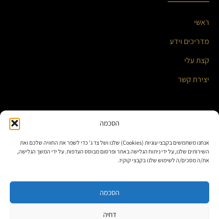
ראשי
מדריכים וידע
קצת עלי
יצירת קשר
השירותים שלי
הסכמה
אנחנו משתמשים בקבצי עוגיות (Cookies) שלנו ושל צד ג' כדי לשפר את החוויה שלכם ואת
אוטומציה עסקית ואינטגרציות חכמות
השירותים שלנו, על ידי ניתוח הגלישה באתר ופרסום מבוסס העדפות. על ידי המשך הגלישה,
את/ה מסכים/ה לשימוש שלנו בקבצי קוקיז.
בניית אתרים ומערכות תוכן
פתרונות לאתרי וורדפרס
הסכמה
דחיה