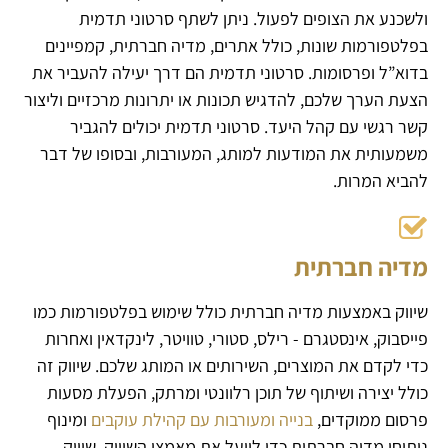
ולשכנע את הצופים לפעול. ניתן לשתף סרטוני תדמית
בפלטפורמות שונות, כולל אתרים, מדיה חברתית, קמפיינים
בדוא”ל ופרסומות. סרטוני תדמית הם דרך יעילה להעביר את
הצעת הערך שלכם, להדגיש תכונות או יתרונות מרכזיים וליצור
קשר רגשי עם קהל היעד. סרטוני תדמית יכולים להגביר
משמעותית את המודעות למותג, המעורבות, ובסופו של דבר
להביא המרות.
מדיה חברתית
שיווק באמצעות מדיה חברתית כולל שימוש בפלטפורמות כמו
פייסבוק, אינסטגרם - רילס, סטורי, טוויטר, לינקדאין ואחרות
כדי לקדם את המוצרים, השירותים או המותג שלכם. שיווק זה
כולל יצירה ושיתוף של תוכן רלוונטי ומרתק, הפעלת מסעות
פרסום ממוקדים,
בנייה ומעורבות עם קהילת עוקבים
ומינוף
ניתוחי מדיה חברתית כדי לייעל את מאמצי השיווק. שיווק