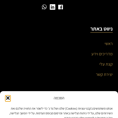
ניווט באתר
ראשי
מדריכים וידע
קצת עלי
יצירת קשר
השירותים שלי
הסכמה
אנחנו משתמשים בקבצי עוגיות (Cookies) שלנו ושל צד ג' כדי לשפר את החוויה שלכם ואת
אוטומציה עסקית ואינטגרציות חכמות
השירותים שלנו, על ידי ניתוח הגלישה באתר ופרסום מבוסס העדפות. על ידי המשך הגלישה,
את/ה מסכים/ה לשימוש שלנו בקבצי קוקיז.