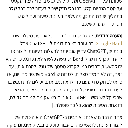
שפותח על ידי OpenAI ושניתן להשתמש בו כדי ליצור טקסט
על סמך הנחיות קלט. זהו כלי חזק שיכול לעזור לכם בכל שלב
בתהליך יצירת התוכן, מהעלאת רעיונות סיעור ועד ליטוש
הטיוטה הסופית שלכם.
[
הערה צדדית
: לגוגל יש גם כלי בינה מלאכותית משלו בשם
Google Bard
. זה עובד בצורה דומה ל-ChatGPT אבל
בינתיים, ChatGPT עדיין טוב יותר להעלות רעיונות וליצור או
לייעד תוכן מחדש. ל-Bard יש גישה כלשהי לאינטרנט, כך שהוא
יכול לעשות דברים כמו לקרוא מסמך של גוגל ולסכם אותו. עם
זאת, זה לא תמיד מצליח, למרות ש-Bard משתפר מדי יום, אז
כדאי לבדוק מדי פעם כדי לראות אם אתם יכולים להשתמש בו
לעוד דברים. בסופו של דבר, זה מסתכם במה שאתם מוצאים
שהכי קל לשימוש. ChatGPT אינו דורש עקומת למידה גדולה,
וזו אחת הסיבות שהוא כל כך פופולרי.]
אחד הדברים שאנחנו אוהבים ב-ChatGPT הוא היכולת שלו
ליצור רעיונות לראשי פרקים עבור פוסטים בבלוג, אינפוגרפיקה