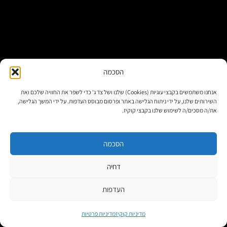
הסכמה
אנחנו משתמשים בקבצי עוגיות (Cookies) שלנו ושל צד ג' כדי לשפר את החוויה שלכם ואת
השירותים שלנו, על ידי ניתוח הגלישה באתר ופרסום מבוסס העדפות. על ידי המשך הגלישה,
טכנולוגיה שיווקית לעסקים
את/ה מסכים/ה לשימוש שלנו בקבצי קוקיז.
הסכמה
דחיה
ניווט באתר
העדפות
ראשי
מדיניות קוקיז
מדיניות פרטיות
מדריכים וידע