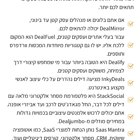
תתאים לכם יותר.
אם אתם בלוגים או מנהלים עסק קטן עד בינוני,
DealMirror יכולה להתאים לכם.
עבור בעלי אתרים ועסקים קטנים, DealFuel הוא המקום
ללכת אליו. יש לו גם קטגוריות מיוחדות המכסות וורדפרס
ותוספים.
Dealify היא הטובה ביותר עבור מי שמחפש קיצורי דרך
לצמיחה, משווקים ועסקים קטנים.
InkyDeals מציעה דילים נהדרים על כלי עיצוב לאנשי
מקצוע באינטרנט.
StackSocial היא פלטפורמת מסחר אלקטרוני מלאה עם
דילים לכל דבר, החל מגאדג'טים לרכב ועד אביזרי אופנה.
אתם יכולים לרכוש אלמנטים עיצוביים בכמויות גדולות
במחירים מוזלים מ-Dealjumbo.
Saas Mantra נותן הנחות למוצרי SaaS, כמו אוטומציה
שיווקית, CRM, מסחר אלקטרוני, קורסים דיגיטליים ועוד.