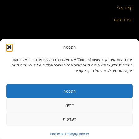
קצת עלי
יצירת קשר
השירותים שלי
הסכמה
אנחנו משתמשים בקבצי עוגיות (Cookies) שלנו ושל צד ג' כדי לשפר את החוויה שלכם ואת
אוטומציה עסקית ואינטגרציות חכמות
השירותים שלנו, על ידי ניתוח הגלישה באתר ופרסום מבוסס העדפות. על ידי המשך הגלישה,
את/ה מסכים/ה לשימוש שלנו בקבצי קוקיז.
בניית אתרים ומערכות תוכן
פתרונות לאתרי וורדפרס
הסכמה
דחיה
תנאי שימוש
|
מדיניות פרטיות
|
מדיניות קוקיז
|
הצהרת נגישות
העדפות
© 2026 כל הזכויות שמורות אסף אפשטין – טכנולוגיה שיווקית לעסקים
מדיניות קוקיז
מדיניות פרטיות