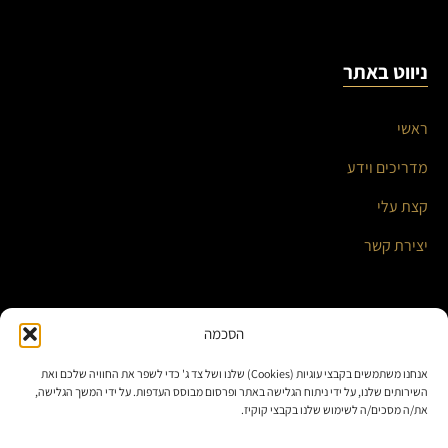
ניווט באתר
ראשי
מדריכים וידע
קצת עלי
יצירת קשר
השירותים שלי
הסכמה
אנחנו משתמשים בקבצי עוגיות (Cookies) שלנו ושל צד ג' כדי לשפר את החוויה שלכם ואת
אוטומציה עסקית ואינטגרציות חכמות
השירותים שלנו, על ידי ניתוח הגלישה באתר ופרסום מבוסס העדפות. על ידי המשך הגלישה,
את/ה מסכים/ה לשימוש שלנו בקבצי קוקיז.
בניית אתרים ומערכות תוכן