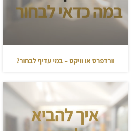
וורדפרס או וויקס – במי עדיף לבחור?