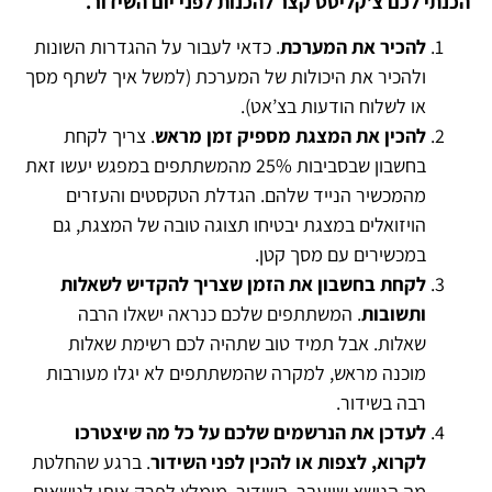
הכנתי לכם צ’קליסט קצר להכנות לפני יום השידור.
להכיר את המערכת
. כדאי לעבור על ההגדרות השונות
ולהכיר את היכולות של המערכת (למשל איך לשתף מסך
או לשלוח הודעות בצ’אט).
להכין את המצגת מספיק זמן מראש
. צריך לקחת
בחשבון שבסביבות 25% מהמשתתפים במפגש יעשו זאת
מהמכשיר הנייד שלהם. הגדלת הטקסטים והעזרים
הויזואלים במצגת יבטיחו תצוגה טובה של המצגת, גם
במכשירים עם מסך קטן.
לקחת בחשבון את הזמן שצריך להקדיש לשאלות
ותשובות
. המשתתפים שלכם כנראה ישאלו הרבה
שאלות. אבל תמיד טוב שתהיה לכם רשימת שאלות
מוכנה מראש, למקרה שהמשתתפים לא יגלו מעורבות
רבה בשידור.
לעדכן את הנרשמים שלכם על כל מה שיצטרכו
לקרוא, לצפות או להכין לפני השידור
. ברגע שהחלטת
מה הנושא שיועבר בשידור, מומלץ לפרק אותו לנושאים