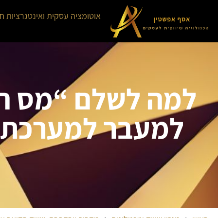
אוטומציה עסקית ואינטגרציות ח
למה לשלם “מס ה
למעבר למערכת ד