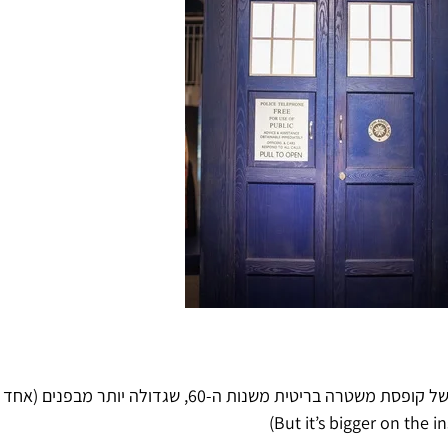
זו בעצם מכונת זמן, שמנגנון ההסוואה של התקלקל ונתקע בצורה של קופסת משט