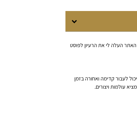
 חדיש ומחודש שלי (היי, מישהו זוכר שהייתה תוכנית רדיו כזו ברשת ג’ בשנות ה-80?), ושדרוג האתר העלה לי את הרעיון לפוסט
כול לעבור קדימה ואחורה בזמן
יא עולמות ויצורים.