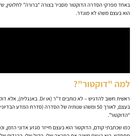
באחד מפרקי הסדרה הדוקטור מסביר בצורה “ברורה” לחלוטין, שלמר
הוא בעצם משהו לא מוגדר.
למה "דוקטור"?
ראשית חשוב להדגיש – לא כותבים ד”ר (או Dr. באנגלית), אלא דוקטור. מעריצי הסדרה המושבעים יכולים לתלות את מי שיקצר את השם 🙂
בעצם, לאורך 50 ומשהו שנותיה של הסדרה (סדרת המדע
“הדוקטור”.
כמו שכתבתי קודם, הדוקטור הוא בעצם חייזר מגזע אדוני הזמן, 
מתחדש, הוא בעצם משנה את המראה שלו, הקול שלו, הבגדים שלו ו