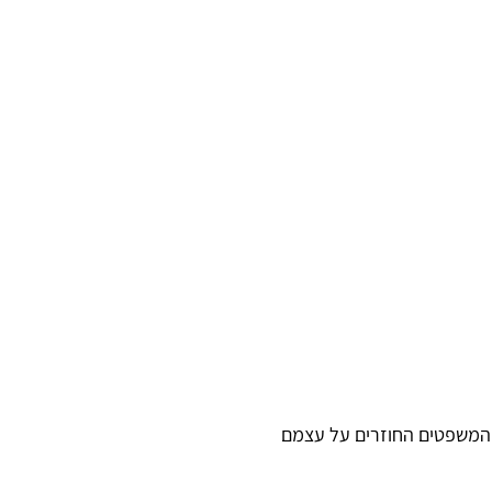
רה בריטית משנות ה-60, שגדולה יותר מבפנים (אחד המשפטים החוזרים על עצמם