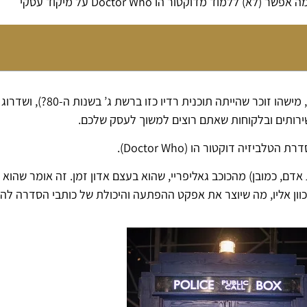
ה אפשר (לא) ללמוד מדוקטור הו Doctor Who על מיקוד עסקי
זה הפוסט הראשון שאני כותב באתר החדש,
ירותים ובלקוחות שאתם רוצים למשוך לעסק שלכם.
יזיה דוקטור הו (Doctor Who).
ם, כמובן) מהכוכב גאליפריי, שהוא בעצם אדון זמן. זה אומר שהוא י
ון אליו, מה שיוצר את אפקט ההפתעה והיכולת של כותבי הסדרה להמצ