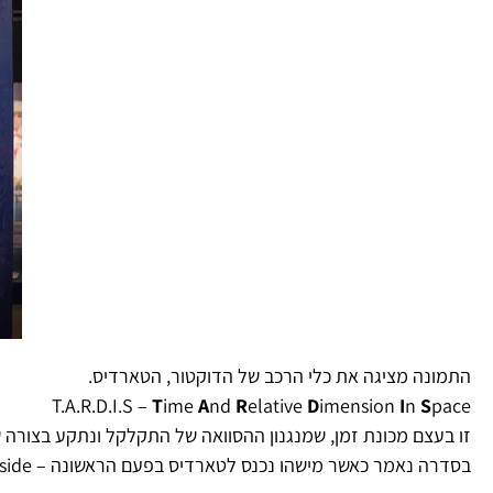
התמונה מציגה את כלי הרכב של הדוקטור, הטארדיס.
T.A.R.D.I.S –
T
ime
A
nd
R
elative
D
imension
I
n
S
pace
בסדרה נאמר כאשר מישהו נכנס לטארדיס בפעם הראשונה – But it’s bigger on the inside)