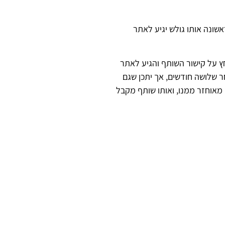
שונה אותו גולש יגיע לאתר
 על קישור השותף והגיע לאתר
 השותף שביצע את ההפניה (COOKIE). לרוב, קובץ זה פג לאחר שלושה חודשים, אך יתכן שגם
דה והקובץ נמצא, זיהוי השותף מאוחזר ממנו, ואותו שותף מקבל