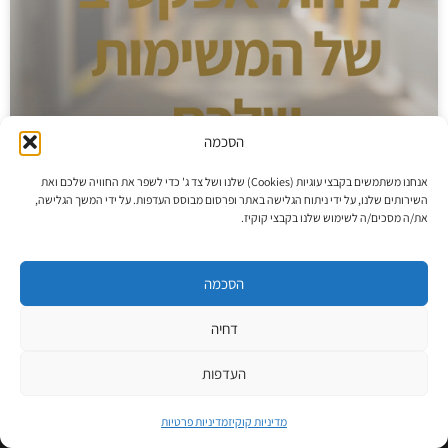
הסכמה
אנחנו משתמשים בקבצי עוגיות (Cookies) שלנו ושל צד ג' כדי לשפר את החוויה שלכם ואת
השירותים שלנו, על ידי ניתוח הגלישה באתר ופרסום מבוסס העדפות. על ידי המשך הגלישה,
את/ה מסכים/ה לשימוש שלנו בקבצי קוקיז.
מערכת ניהול משימות – לניהול אפקטיבי
של המשימות שלכם
הסכמה
דחיה
העדפות
מדיניות קוקיז
מדיניות פרטיות