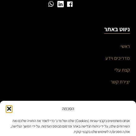
ניווט באתר
ראשי
מדריכים וידע
קצת עלי
יצירת קשר
השירותים שלי
הסכמה
אנחנו משתמשים בקבצי עוגיות (Cookies) שלנו ושל צד ג' כדי לשפר את החוויה שלכם ואת
אוטומציה עסקית ואינטגרציות חכמות
השירותים שלנו, על ידי ניתוח הגלישה באתר ופרסום מבוסס העדפות. על ידי המשך הגלישה,
את/ה מסכים/ה לשימוש שלנו בקבצי קוקיז.
בניית אתרים ומערכות תוכן