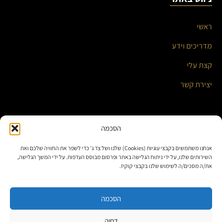
ראשי
מדריכים וידע
קצת עלי
יצירת קשר
השירותים שלי
הסכמה
אנחנו משתמשים בקבצי עוגיות (Cookies) שלנו ושל צד ג' כדי לשפר את החוויה שלכם ואת
אוטומציה עסקית ואינטגרציות חכמות
השירותים שלנו, על ידי ניתוח הגלישה באתר ופרסום מבוסס העדפות. על ידי המשך הגלישה,
את/ה מסכים/ה לשימוש שלנו בקבצי קוקיז.
בניית אתרים ומערכות תוכן
פתרונות לאתרי וורדפרס
הסכמה
דחיה