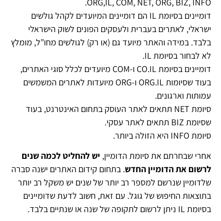
ORG,IL, COM, NET, ORG, BIZ, INFO.
דומיינים בסיומת IL הם דומיינים המיועדים לקהל גולשים
ישראלי, לאתרים בעברית ולעסקים הפונים לשוק הישראלי
בלבד. במידה והאתר מיועד גם (או רק) לגולשים מחו”ל, מומלץ
לא לבחור בסיומת IL.
דומיינים בסיומת CO.IL ו-COM מיועדים לכלל סוגי האתרים,
בעוד שסיומות ORG.IL ו-ORG מיועדות לאתרים המשמשים
עמותות וארגונים.
סיומת NET תתאים לאתר העוסק בתחום האינטרנט, בעוד
שסיומת BIZ תתאים לאתר עסקי.
סיומת INFO היא הזולה ביותר.
אחרי שבחרתם את סיומת הדומיין,
יש להחליט לכמה שנים
לרשום את הדומיין החדש
. בתחום קידום האתרים ישנה סברה
שלדומיין שנרשם למספר רב יותר של שנים יש משקל רב יותר
בתוצאות החיפוש של גוגל. עם זאת, חשוב לדעת שדומיינים
בסיומת IL ניתן לרשום לתקופה של שנה או שנתיים בלבד.