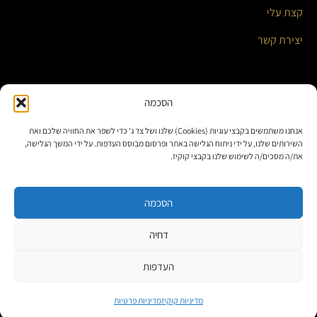
קצת עלי
יצירת קשר
השירותים שלי
הסכמה
אנחנו משתמשים בקבצי עוגיות (Cookies) שלנו ושל צד ג' כדי לשפר את החוויה שלכם ואת
אוטומציה עסקית ואינטגרציות חכמות
השירותים שלנו, על ידי ניתוח הגלישה באתר ופרסום מבוסס העדפות. על ידי המשך הגלישה,
את/ה מסכים/ה לשימוש שלנו בקבצי קוקיז.
בניית אתרים ומערכות תוכן
פתרונות לאתרי וורדפרס
הסכמה
דחיה
תנאי שימוש
|
מדיניות פרטיות
|
מדיניות קוקיז
|
הצהרת נגישות
העדפות
© 2026 כל הזכויות שמורות אסף אפשטין – טכנולוגיה שיווקית לעסקים
מדיניות קוקיז
מדיניות פרטיות