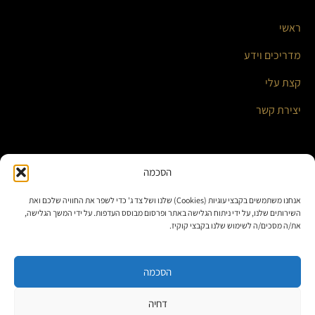
ראשי
מדריכים וידע
קצת עלי
יצירת קשר
השירותים שלי
הסכמה
אנחנו משתמשים בקבצי עוגיות (Cookies) שלנו ושל צד ג' כדי לשפר את החוויה שלכם ואת
אוטומציה עסקית ואינטגרציות חכמות
השירותים שלנו, על ידי ניתוח הגלישה באתר ופרסום מבוסס העדפות. על ידי המשך הגלישה,
את/ה מסכים/ה לשימוש שלנו בקבצי קוקיז.
בניית אתרים ומערכות תוכן
פתרונות לאתרי וורדפרס
הסכמה
דחיה